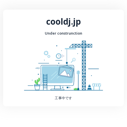
cooldj.jp
Under construnction
工事中です